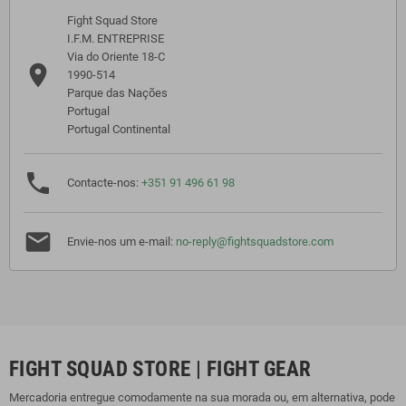
Fight Squad Store
I.F.M. ENTREPRISE
Via do Oriente 18-C

1990-514
Parque das Nações
Portugal
Portugal Continental

Contacte-nos:
+351 91 496 61 98

Envie-nos um e-mail:
no-reply@fightsquadstore.com
FIGHT SQUAD STORE | FIGHT GEAR
Mercadoria entregue comodamente na sua morada ou, em alternativa, pode