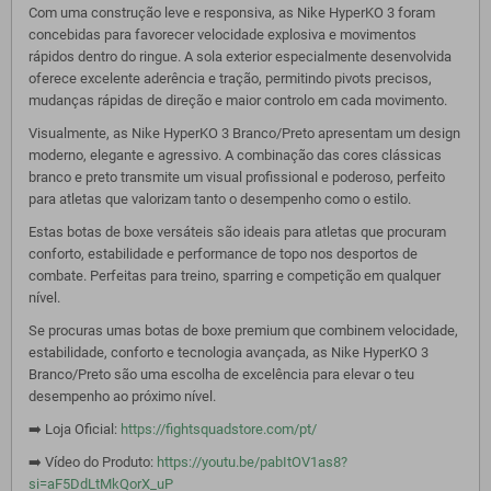
Com uma construção leve e responsiva, as Nike HyperKO 3 foram
concebidas para favorecer velocidade explosiva e movimentos
rápidos dentro do ringue. A sola exterior especialmente desenvolvida
oferece excelente aderência e tração, permitindo pivots precisos,
mudanças rápidas de direção e maior controlo em cada movimento.
Visualmente, as Nike HyperKO 3 Branco/Preto apresentam um design
moderno, elegante e agressivo. A combinação das cores clássicas
branco e preto transmite um visual profissional e poderoso, perfeito
para atletas que valorizam tanto o desempenho como o estilo.
Estas botas de boxe versáteis são ideais para atletas que procuram
conforto, estabilidade e performance de topo nos desportos de
combate. Perfeitas para treino, sparring e competição em qualquer
nível.
Se procuras umas botas de boxe premium que combinem velocidade,
estabilidade, conforto e tecnologia avançada, as Nike HyperKO 3
Branco/Preto são uma escolha de excelência para elevar o teu
desempenho ao próximo nível.
➡️ Loja Oficial:
https://fightsquadstore.com/pt/
➡️ Vídeo do Produto:
https://youtu.be/pabItOV1as8?
si=aF5DdLtMkQorX_uP