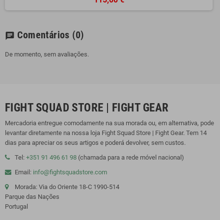
Comentários
(0)
chat
De momento, sem avaliações.
FIGHT SQUAD STORE | FIGHT GEAR
Mercadoria entregue comodamente na sua morada ou, em alternativa, pode
levantar diretamente na nossa loja Fight Squad Store | Fight Gear. Tem 14
dias para apreciar os seus artigos e poderá devolver, sem custos.
Tel:
+351 91 496 61 98
(chamada para a rede móvel nacional)
Email:
info@fightsquadstore.com
Morada: Via do Oriente 18-C 1990-514
Parque das Nações
Portugal