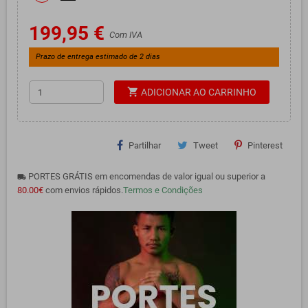
199,95 €
Com IVA
Prazo de entrega estimado de 2 dias
shopping_cart
ADICIONAR AO CARRINHO
Partilhar
Tweet
Pinterest
PORTES GRÁTIS em encomendas de valor igual ou superior a
local_shipping
80.00€
com envios rápidos.
Termos e Condições