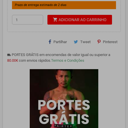
Prazo de entrega estimado de 2 dias
shopping_cart
ADICIONAR AO CARRINHO
Partilhar
Tweet
Pinterest
PORTES GRÁTIS em encomendas de valor igual ou superior a
local_shipping
80.00€
com envios rápidos.
Termos e Condições