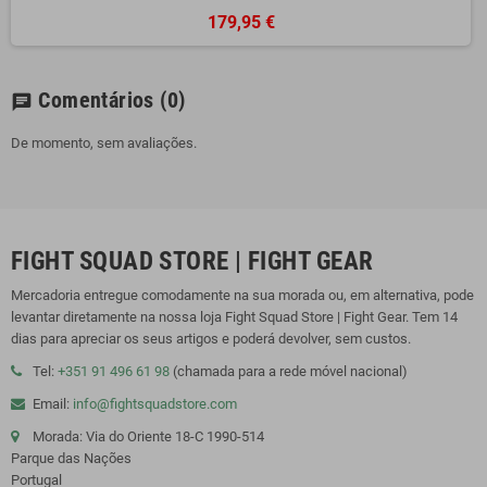
179,95 €
Comentários
(0)
chat
De momento, sem avaliações.
FIGHT SQUAD STORE | FIGHT GEAR
Mercadoria entregue comodamente na sua morada ou, em alternativa, pode
levantar diretamente na nossa loja Fight Squad Store | Fight Gear. Tem 14
dias para apreciar os seus artigos e poderá devolver, sem custos.
Tel:
+351 91 496 61 98
(chamada para a rede móvel nacional)
Email:
info@fightsquadstore.com
Morada: Via do Oriente 18-C 1990-514
Parque das Nações
Portugal