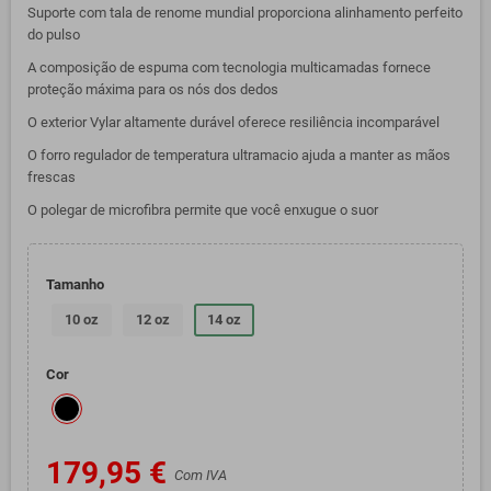
Suporte com tala de renome mundial proporciona alinhamento perfeito
do pulso
A composição de espuma com tecnologia multicamadas fornece
proteção máxima para os nós dos dedos
O exterior Vylar altamente durável oferece resiliência incomparável
O forro regulador de temperatura ultramacio ajuda a manter as mãos
frescas
O polegar de microfibra permite que você enxugue o suor
Tamanho
10 oz
12 oz
14 oz
Cor
179,95 €
Com IVA