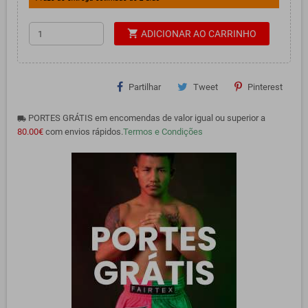
shopping_cart
ADICIONAR AO CARRINHO
Partilhar
Tweet
Pinterest
PORTES GRÁTIS em encomendas de valor igual ou superior a
local_shipping
80.00€
com envios rápidos.
Termos e Condições