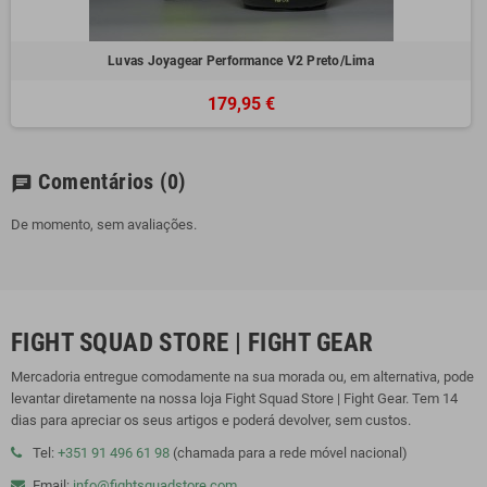
Luvas Joyagear Performance V2 Preto/Lima
179,95 €
Comentários
(0)
chat
De momento, sem avaliações.
FIGHT SQUAD STORE | FIGHT GEAR
Mercadoria entregue comodamente na sua morada ou, em alternativa, pode
levantar diretamente na nossa loja Fight Squad Store | Fight Gear. Tem 14
dias para apreciar os seus artigos e poderá devolver, sem custos.
Tel:
+351 91 496 61 98
(chamada para a rede móvel nacional)
Email:
info@fightsquadstore.com