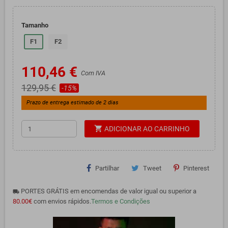
Tamanho
F1
F2
110,46 €
Com IVA
129,95 €
-15%
Prazo de entrega estimado de 2 dias
shopping_cart
ADICIONAR AO CARRINHO
Partilhar
Tweet
Pinterest
PORTES GRÁTIS em encomendas de valor igual ou superior a
local_shipping
80.00€
com envios rápidos.
Termos e Condições