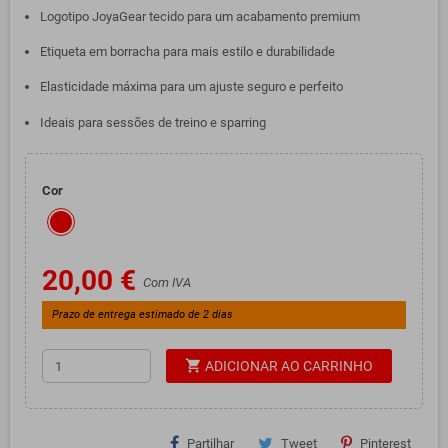
Logotipo JoyaGear tecido para um acabamento premium
Etiqueta em borracha para mais estilo e durabilidade
Elasticidade máxima para um ajuste seguro e perfeito
Ideais para sessões de treino e sparring
Cor
20,00 €
Com IVA
Prazo de entrega estimado de 2 dias
shopping_cart
ADICIONAR AO CARRINHO
Partilhar
Tweet
Pinterest