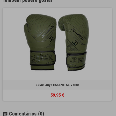
Também poderá gostar
Luvas Joya ESSENTIAL Verde
59,95 €
Comentários
(0)
chat