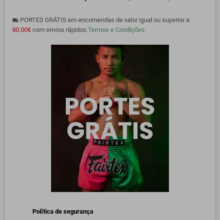
PORTES GRÁTIS em encomendas de valor igual ou superior a
local_shipping
80.00€
com envios rápidos.
Termos e Condições
Política de segurança