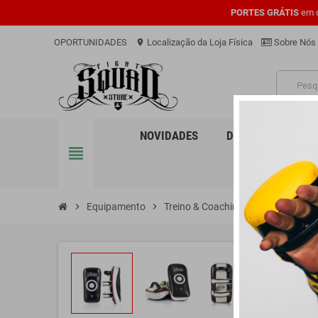
PORTES GRÁTIS
em c
OPORTUNIDADES
Localização da Loja Física
Sobre Nós
location_on
PRO
NOVIDADES
DESPORTOS
view_headline
chevron_right
Equipamento
chevron_right
Treino & Coaching
chevron_right
Plastrons M