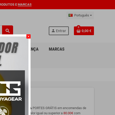
RODUTOS E
MARCAS
Português
0
search
person
Entrar
0,00 €
close
ION
O
PARA CRIANÇA
MARCAS
PORTES GRÁTIS em encomendas de
local_shipping
valor igual ou superior a
80.00€
com