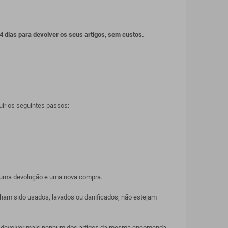
4 dias para devolver os seus artigos, sem custos.
guir os seguintes passos:
zer uma devolução e uma nova compra.
enham sido usados, lavados ou danificados; não estejam
ou devolver mais nenhum dos artigos da mesma encomenda.