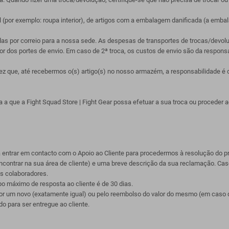
 (por exemplo: roupa interior), de artigos com a embalagem danificada (a emba
as por correio para a nossa sede. As despesas de transportes de trocas/devolu
alor dos portes de envio. Em caso de 2ª troca, os custos de envio são da responsa
z que, até recebermos o(s) artigo(s) no nosso armazém, a responsabilidade é d
 a que a Fight Squad Store | Fight Gear possa efetuar a sua troca ou proceder
ntrar em contacto com o Apoio ao Cliente para procedermos à resolução do pr
contrar na sua área de cliente) e uma breve descrição da sua reclamação. Caso 
os colaboradores.
o máximo de resposta ao cliente é de 30 dias.
por um novo (exatamente igual) ou pelo reembolso do valor do mesmo (em caso d
o para ser entregue ao cliente.