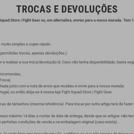
TROCAS E DEVOLUÇÕES
uad Store | Fight Gear ou, em alternativa, enviar para a nossa morada. Tem 1
 muito simples e super-rápido.
o permitidas trocas, apenas devoluções.)
ear e realizar a sua troca/devolução lá. Caso não tenha disponibilidade, basta se
 Encomendas,
Trocar,
ada junto com a nota de envio que recebeu e envie para a nossa morada:
ugal, ou então dirija-se à nossa loja Fight Squad Store | Fight Gear.
trocas de tamanhos (mesma referência). Para trocar por outro artigo terá de fa
 prazo máximo 14 dias a contar da data de entrega, desde que os artigos: não t
 perfeitas condições de venda e na embalagem original (caso exista).
Quando fizer uma troca/devolução, certifique-se que não precisa de trocar 