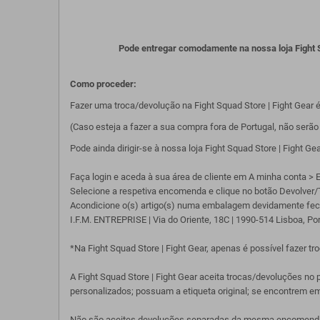
Pode entregar comodamente na nossa loja Fight Sq
Como proceder:
Fazer uma troca/devolução na Fight Squad Store | Fight Gear é
(Caso esteja a fazer a sua compra fora de Portugal, não serã
Pode ainda dirigir-se à nossa loja Fight Squad Store | Fight G
Faça login e aceda à sua área de cliente em A minha conta >
Selecione a respetiva encomenda e clique no botão Devolver/
Acondicione o(s) artigo(s) numa embalagem devidamente fech
I.F.M. ENTREPRISE | Via do Oriente, 18C | 1990-514 Lisboa, Port
*Na Fight Squad Store | Fight Gear, apenas é possível fazer 
A Fight Squad Store | Fight Gear aceita trocas/devoluções no
personalizados; possuam a etiqueta original; se encontrem em
Não são aceites devoluções separadas da mesma encomenda. 