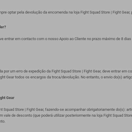
pre optar pela devolução da encomenda na loja Fight Squad Store | Fight Gear, p
der?
deve entrar em contacto com o nosso Apoio ao Cliente no prazo máximo de 8 d
ada por um erro de expedição da Fight Squad Store | Fight Gear, deve entrar em
ight Gear todos os encargos da troca/devolução. No entanto, o envio do(s) arti
ight Gear
ht Squad Store | Fight Gear, fazendo-se acompanhar obrigatoriamente do(s): art
ale de desconto (que poderá utilizar posteriormente na loja Fight Squad Store |
to.