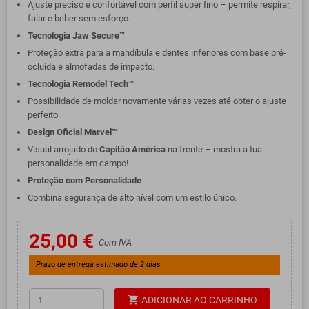
Ajuste preciso e confortável com perfil super fino – permite respirar,
falar e beber sem esforço.
Tecnologia Jaw Secure™
Proteção extra para a mandíbula e dentes inferiores com base pré-
ocluída e almofadas de impacto.
Tecnologia Remodel Tech™
Possibilidade de moldar novamente várias vezes até obter o ajuste
perfeito.
Design Oficial Marvel™
Visual arrojado do
Capitão América
na frente – mostra a tua
personalidade em campo!
Proteção com Personalidade
Combina segurança de alto nível com um estilo único.
25,00 €
Com IVA
Prazo de entrega estimado de 2 dias
shopping_cart
ADICIONAR AO CARRINHO