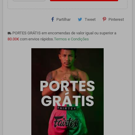
Partilhar
Tweet
Pinterest
PORTES GRÁTIS em encomendas de valor igual ou superior a
local_shipping
80.00€
com envios rápidos.
Termos e Condições