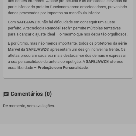
aos dentes inferiores. A base pré-ocluída e as almofadas elevadas na
parte inferior do protetor funcionam como amortecedores, prevenindo
danos provocados por impactos na mandíbula inferior.
Com
SAFEJAWZ®
, não há dificuldade em conseguir um ajuste
perfeito. A tecnologia
Remodel Tech™
permite múltiplas tentativas
para alcançar o ajuste ideal – o mesmo que nos deixa tão orgulhosos.
E por último, mas não menos importante, todos os protetores da
série
Marvel da SAFEJAWZ®
apresentam um design incrível na frente. Os
atletas procuram cada vez mais destacar-se dos demais e expressar
a sua personalidade durante a competição. A
SAFEJAWZ®
oferece
essa liberdade –
Proteção com Personalidade
.
Comentários
(0)
chat
De momento, sem avaliações.