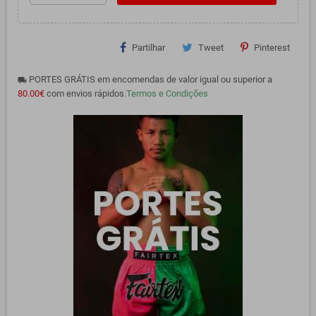
Partilhar
Tweet
Pinterest
PORTES GRÁTIS em encomendas de valor igual ou superior a
local_shipping
80.00€
com envios rápidos.
Termos e Condições