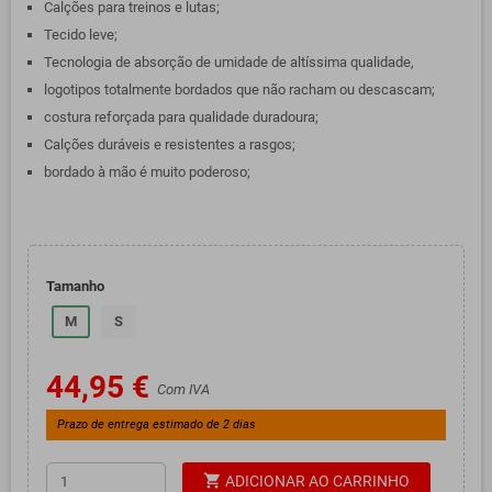
Calções para treinos e lutas;
Tecido leve;
Tecnologia de absorção de umidade de altíssima qualidade,
logotipos totalmente bordados que não racham ou descascam;
costura reforçada para qualidade duradoura;
Calções duráveis ​​e resistentes a rasgos;
bordado à mão é muito poderoso;
Tamanho
M
S
44,95 €
Com IVA
Prazo de entrega estimado de 2 dias
shopping_cart
ADICIONAR AO CARRINHO