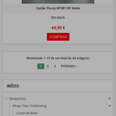
Calção Fluory MTSF139 Verde
Em stock
44,95 €
COMPRAR
Mostrando 1-15 de um total de 44 artigo(s)
1
2
3
navigate_next
PRÓXIMO
INÍCIO
Desportos
add
Muay Thai | Kickboxing
add
Luvas de Boxe