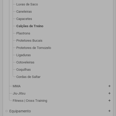
Luvas de Saco
Caneleiras
Capacetes
Calções de Treino
Plastrons
Protetores Bucais
Protetores de Tornozelo
Ligaduras
Cotoveleiras
Coquilhas
Cordas de Saltar
MMA
add
Jiu-Jitsu
add
Fitness | Cross Training
add
Equipamento
add