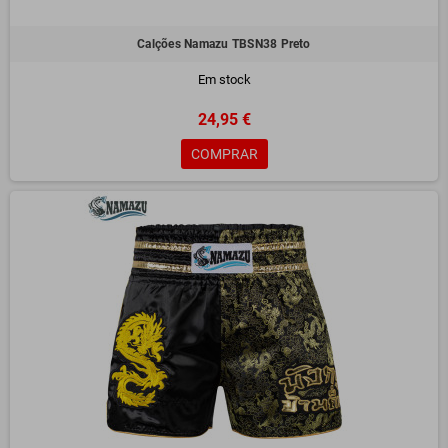
Como Escolher o Calção de Treino Ideal
Calções Namazu TBSN38 Preto
Tamanho Correto:
Certifique-se de que os calções treino não fique muito
justo nem muito largo, para equilibrar conforto e desempenho.
Em stock
Material:
Opte por tecidos que ofereçam resistência e conforto durante o
24,95 €
treino.
Propósito:
Escolha calções específicos para treino diário ou competição,
COMPRAR
dependendo das suas necessidades.
Cuidados com os Calções de Treino
Lave os calções de treino treino em água fria e evite o uso de secadoras
para preservar a durabilidade e as cores. Após o treino, pendure-os em local
arejado para evitar maus odores e desgaste prematuro.
Combinando desempenho e estilo, os calções treino são ideais para quem
valoriza conforto e funcionalidade. Encontre o modelo perfeito e prepare-se
para elevar o seu treino!
Contacte-nos
para mais informações sobre este e outros produtos.