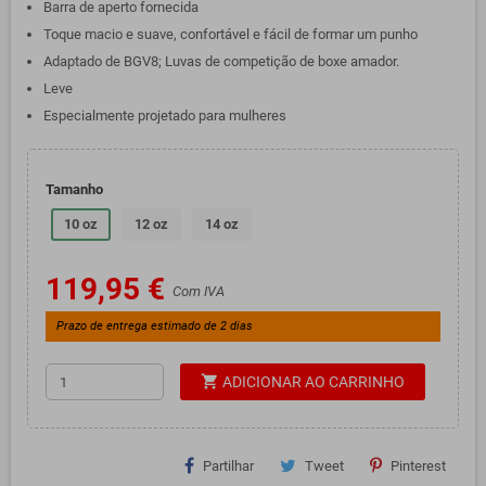
Barra de aperto fornecida
Toque macio e suave, confortável e fácil de formar um punho
Adaptado de BGV8; Luvas de competição de boxe amador.
Leve
Especialmente projetado para mulheres
Tamanho
10 oz
12 oz
14 oz
119,95 €
Com IVA
Prazo de entrega estimado de 2 dias
shopping_cart
ADICIONAR AO CARRINHO
Partilhar
Tweet
Pinterest