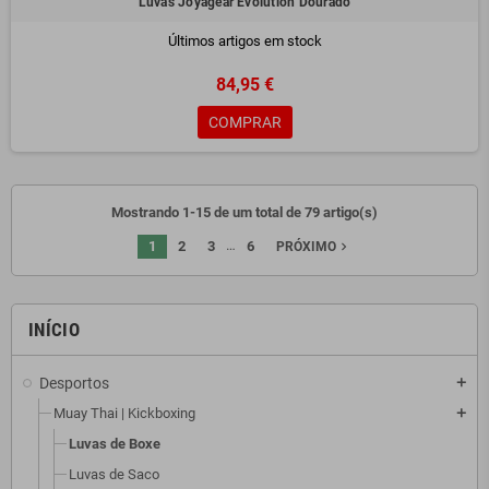
Luvas Joyagear Evolution Dourado
Últimos artigos em stock
84,95 €
COMPRAR
Mostrando 1-15 de um total de 79 artigo(s)
…
1
2
3
6
navigate_next
PRÓXIMO
INÍCIO
Desportos
add
Muay Thai | Kickboxing
add
Luvas de Boxe
Luvas de Saco