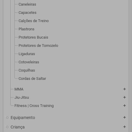
Caneleiras
Capacetes
Calções de Treino
Plastrons
Protetores Bucais
Protetores de Tornozelo
Ligaduras
Cotoveleiras
Coquilhas
Cordas de Saltar
MMA
add
Jiu-Jitsu
add
Fitness | Cross Training
add
Equipamento
add
Criança
add