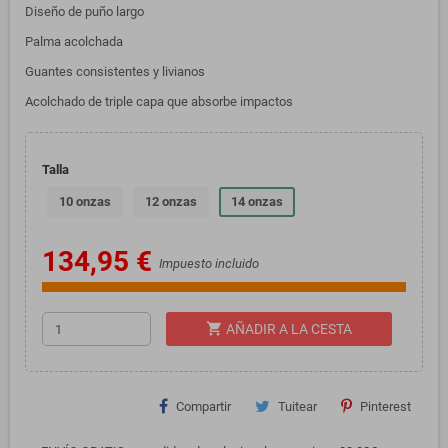
Diseño de puño largo
Palma acolchada
Guantes consistentes y livianos
Acolchado de triple capa que absorbe impactos
Talla
10 onzas
12 onzas
14 onzas
134,95 €
Impuesto incluido
shopping_cart
AÑADIR A LA CESTA
Compartir
Tuitear
Pinterest