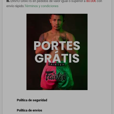
ENVÍO GRATIS en pedidos de valor igual o superior a
80.00€
con
local_shipping
envío rápido.
Términos y condiciones
Politica de seguridad
Politica de envios