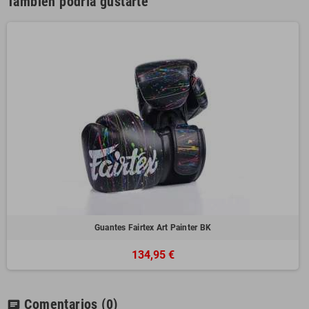
También podría gustarte
Guantes Fairtex Art Painter BK
134,95 €
Comentarios
(0)
chat