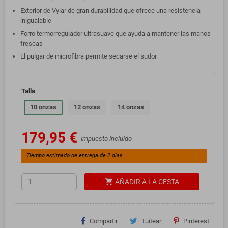
Exterior de Vylar de gran durabilidad que ofrece una resistencia
inigualable
Forro termorregulador ultrasuave que ayuda a mantener las manos
frescas
El pulgar de microfibra permite secarse el sudor
Talla
10 onzas
12 onzas
14 onzas
179,95 €
Impuesto incluido
Tiempo estimado de entrega de 2 días
shopping_cart
AÑADIR A LA CESTA
Compartir
Tuitear
Pinterest