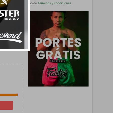
rápido.
Términos y condiciones
or control y
o
iones
 Michael Venom