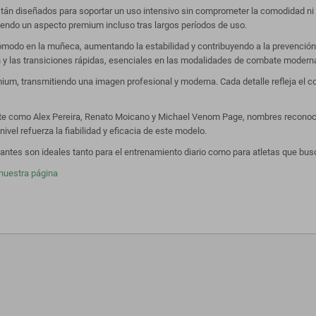
tán diseñados para soportar un uso intensivo sin comprometer la comodidad ni la 
iendo un aspecto premium incluso tras largos períodos de uso.
y cómodo en la muñeca, aumentando la estabilidad y contribuyendo a la prevención
nch y las transiciones rápidas, esenciales en las modalidades de combate modern
ium, transmitiendo una imagen profesional y moderna. Cada detalle refleja el c
ite como Alex Pereira, Renato Moicano y Michael Venom Page, nombres reconoci
ivel refuerza la fiabilidad y eficacia de este modelo.
ntes son ideales tanto para el entrenamiento diario como para atletas que bus
nuestra página