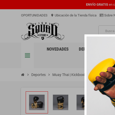
ENVÍO GRATIS
en c
OPORTUNIDADES
Ubicación de la Tienda física
Sobre 
location_on
PRO
NOVEDADES
DEPORTES
EQU
view_headline
chevron_right
Deportes
chevron_right
Muay Thai | Kickboxing
chevron_right
Guantes de