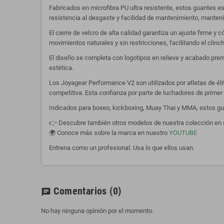
Fabricados en microfibra PU ultra resistente, estos guantes es
resistencia al desgaste y facilidad de mantenimiento, manten
El cierre de velcro de alta calidad garantiza un ajuste firme 
movimientos naturales y sin restricciones, facilitando el cli
El diseño se completa con logotipos en relieve y acabado prem
estética.
Los Joyagear Performance V2 son utilizados por atletas de él
competitiva. Esta confianza por parte de luchadores de primer n
Indicados para boxeo, kickboxing, Muay Thai y MMA, estos gua
👉 Descubre también otros modelos de nuestra colección en
🌍 Conoce más sobre la marca en nuestro
YOUTUBE
Entrena como un profesional. Usa lo que ellos usan.
Comentarios
(0)
chat
No hay ninguna opinión por el momento.