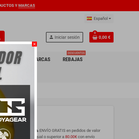
DUCTOS Y
MARCAS
Español
0
ch
person
Iniciar sesión
0,00 €
close
DESCUENTOS
ARA NIÑO
MARCAS
REBAJAS
D
ENVÍO GRATIS en pedidos de valor
local_shipping
e impactos y
igual o superior a
80.00€
con envío