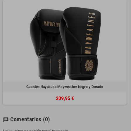
Guantes Hayabusa Mayweather Negro y Dorado
209,95 €
Comentarios
(0)
chat
No hay ninguna opinión por el momento.