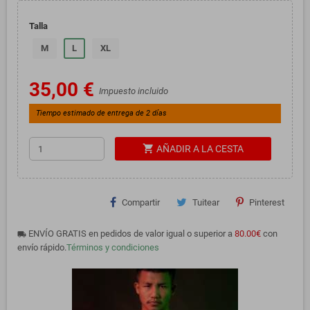
Talla
M
L
XL
35,00 €
Impuesto incluido
Tiempo estimado de entrega de 2 días
shopping_cart
AÑADIR A LA CESTA
Compartir
Tuitear
Pinterest
ENVÍO GRATIS en pedidos de valor igual o superior a
80.00€
con
local_shipping
envío rápido.
Términos y condiciones