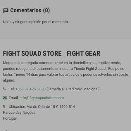
Comentarios
(0)
chat
No hay ninguna opinión por el momento.
FIGHT SQUAD STORE | FIGHT GEAR
Mercancía entregada cómodamente en tu domicilio o, alternativamente,
puedes recogerla directamente en nuestra Tienda Fight Squad | Equipo de
lucha. Tienes 14 días para valorar tus artículos y poder devolverlos sin coste
alguno.
Tel:
+351 91 496 61 98
(llamada a la red móvil nacional)
Email:
info@fightsquadstore.com
Ubicación: Via do Oriente 18-C 1990-514
Parque das Nações
Portugal