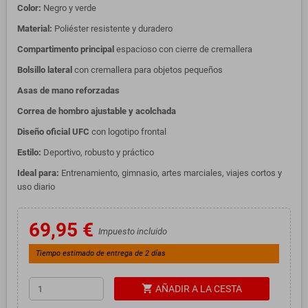
Color:
Negro y verde
Material:
Poliéster resistente y duradero
Compartimento principal
espacioso con cierre de cremallera
Bolsillo lateral
con cremallera para objetos pequeños
Asas de mano reforzadas
Correa de hombro ajustable y acolchada
Diseño oficial UFC
con logotipo frontal
Estilo:
Deportivo, robusto y práctico
Ideal para:
Entrenamiento, gimnasio, artes marciales, viajes cortos y
uso diario
69,95 €
Impuesto incluido
Tiempo estimado de entrega de 2 días
shopping_cart
AÑADIR A LA CESTA