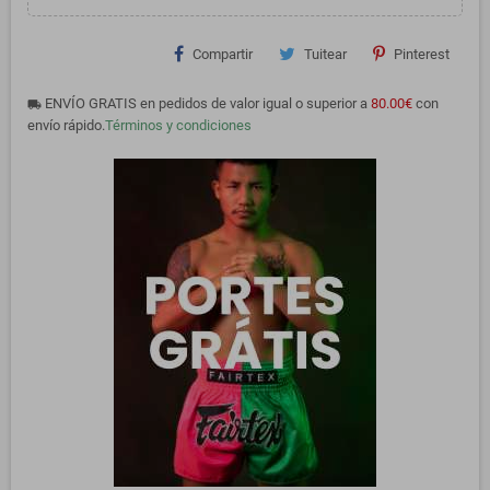
Compartir
Tuitear
Pinterest
ENVÍO GRATIS en pedidos de valor igual o superior a
80.00€
con
local_shipping
envío rápido.
Términos y condiciones