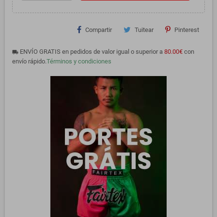
Compartir
Tuitear
Pinterest
ENVÍO GRATIS en pedidos de valor igual o superior a
80.00€
con
local_shipping
envío rápido.
Términos y condiciones