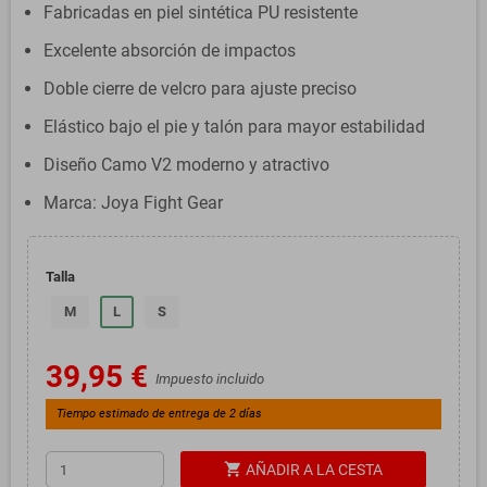
Fabricadas en piel sintética PU resistente
Excelente absorción de impactos
Doble cierre de velcro para ajuste preciso
Elástico bajo el pie y talón para mayor estabilidad
Diseño Camo V2 moderno y atractivo
Marca: Joya Fight Gear
Talla
M
L
S
39,95 €
Impuesto incluido
Tiempo estimado de entrega de 2 días
shopping_cart
AÑADIR A LA CESTA