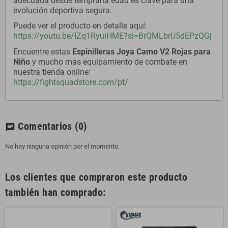
adecuada desde temprana edad es clave para una
evolución deportiva segura.
Puede ver el producto en detalle aquí:
https://youtu.be/IZq1RyuiHME?si=BrQMLbrU5dEPzQGj
Encuentre estas
Espinilleras Joya Camo V2 Rojas para
Niño
y mucho más equipamiento de combate en
nuestra tienda online:
https://fightsquadstore.com/pt/
Comentarios
(0)
chat
No hay ninguna opinión por el momento.
Los clientes que compraron este producto
también han comprado: