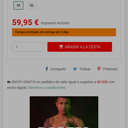
M
XL
59,95 €
Impuesto incluido
Tiempo estimado de entrega de 2 días
shopping_cart
AÑADIR A LA CESTA
Compartir
Tuitear
Pinterest
ENVÍO GRATIS en pedidos de valor igual o superior a
80.00€
con
local_shipping
envío rápido.
Términos y condiciones