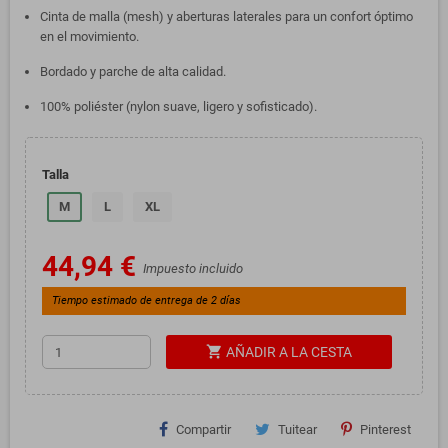
Cinta de malla (mesh) y aberturas laterales para un confort óptimo
en el movimiento.
Bordado y parche de alta calidad.
100% poliéster (nylon suave, ligero y sofisticado).
Talla
M
L
XL
44,94 €
Impuesto incluido
Tiempo estimado de entrega de 2 días
shopping_cart
AÑADIR A LA CESTA
Compartir
Tuitear
Pinterest