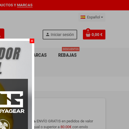
DUCTOS Y
MARCAS
Español
0
ch
person
Iniciar sesión
0,00 €
close
DESCUENTOS
ARA NIÑO
MARCAS
REBAJAS
F128 Rosa
ENVÍO GRATIS en pedidos de valor
local_shipping
ts soportan
igual o superior a
80.00€
con envío