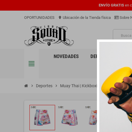
ENVÍO GRATIS
en c
OPORTUNIDADES
Ubicación de la Tienda física
Sobre 
location_on
PRO
NOVEDADES
DEPORTES
EQU
view_headline
chevron_right
Deportes
chevron_right
Muay Thai | Kickboxing
chevron_right
Pantalones 