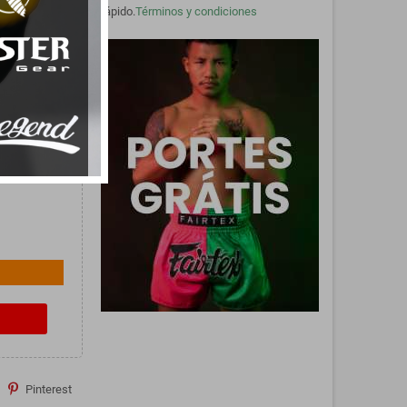
rápido.
Términos y condiciones
idad óptima,
d durante los
Pinterest