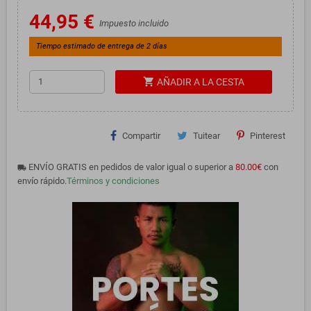
44,95 €
Impuesto incluido
Tiempo estimado de entrega de 2 días
shopping_cart
AÑADIR A LA CESTA
Compartir
Tuitear
Pinterest
ENVÍO GRATIS en pedidos de valor igual o superior a
80.00€
con
local_shipping
envío rápido.
Términos y condiciones