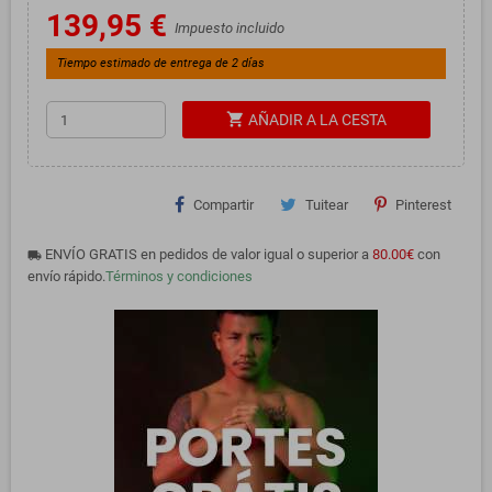
139,95 €
Impuesto incluido
Tiempo estimado de entrega de 2 días
shopping_cart
AÑADIR A LA CESTA
Compartir
Tuitear
Pinterest
ENVÍO GRATIS en pedidos de valor igual o superior a
80.00€
con
local_shipping
envío rápido.
Términos y condiciones