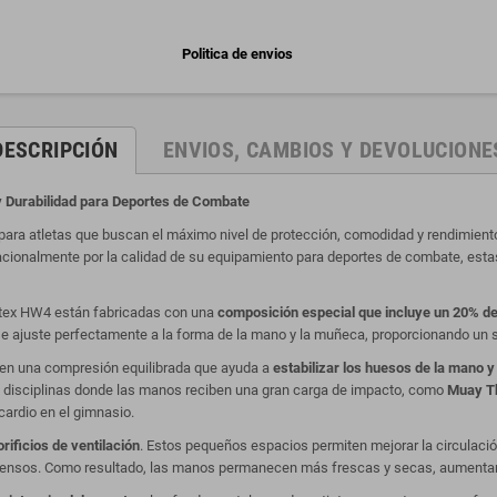
Politica de envios
DESCRIPCIÓN
ENVIOS, CAMBIOS Y DEVOLUCIONE
 y Durabilidad para Deportes de Combate
para atletas que buscan el máximo nivel de protección, comodidad y rendimien
nacionalmente por la calidad de su equipamiento para deportes de combate, esta
airtex HW4 están fabricadas con una
composición especial que incluye un 20% d
 se ajuste perfectamente a la forma de la mano y la muñeca, proporcionando un sop
ecen una compresión equilibrada que ayuda a
estabilizar los huesos de la mano y
n disciplinas donde las manos reciben una gran carga de impacto, como
Muay Th
ardio en el gimnasio.
rificios de ventilación
. Estos pequeños espacios permiten mejorar la circulación 
tensos. Como resultado, las manos permanecen más frescas y secas, aumentand