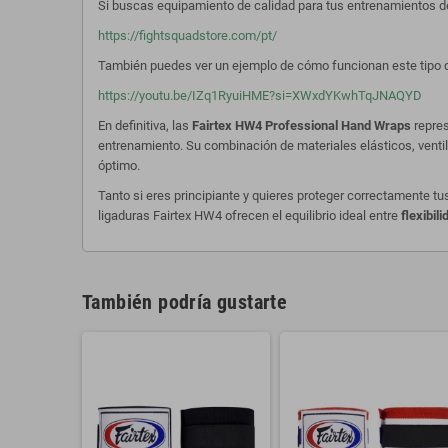
Si buscas equipamiento de calidad para tus entrenamientos de
https://fightsquadstore.com/pt/
También puedes ver un ejemplo de cómo funcionan este tipo de
https://youtu.be/IZq1RyuiHME?si=XWxdYKwhTqJNAQYD
En definitiva, las
Fairtex HW4 Professional Hand Wraps
repres
entrenamiento. Su combinación de materiales elásticos, ven
óptimo.
Tanto si eres principiante y quieres proteger correctamente t
ligaduras Fairtex HW4 ofrecen el equilibrio ideal entre
flexibil
También podría gustarte