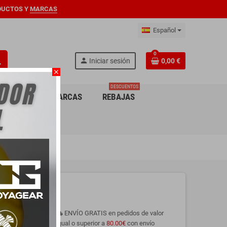
DUCTOS Y
MARCAS
Español
0
ch
person
Iniciar sesión
0,00 €
close
DESCUENTOS
ARA NIÑO
MARCAS
REBAJAS
ENVÍO GRATIS en pedidos de valor
local_shipping
igual o superior a
80.00€
con envío