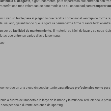
esistencia al desgaste
, algo fundamental para deportistas que entrenan con fre
características más valoradas de este modelo es su capacidad para
recuperar su
 incluyen un
bucle para el pulgar
, lo que facilita comenzar el vendaje de forma r
el usuario, garantizando que la ligadura permanezca firme durante todo el entr
an por su
facilidad de mantenimiento
. El material es fácil de lavar y se seca rá
tletas que entrenan varios días a la semana.
can:
 convertido en una elección popular tanto para
atletas profesionales como para 
ibuir la fuerza del impacto a lo largo de la mano y la muñeca, reduciendo la pr
 saco pesado o durante sesiones de sparring.