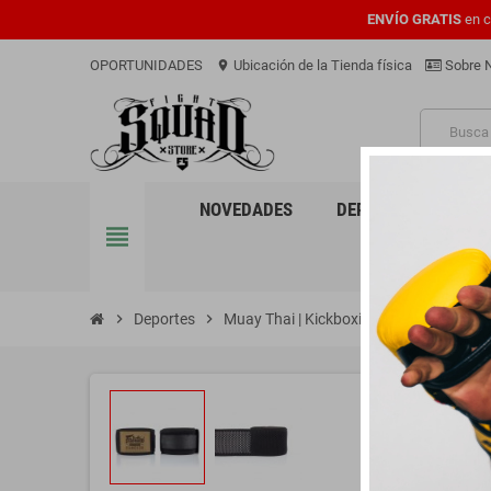
ENVÍO GRATIS
en c
OPORTUNIDADES
Ubicación de la Tienda física
Sobre 
location_on
PRO
NOVEDADES
DEPORTES
EQU
view_headline
chevron_right
Deportes
chevron_right
Muay Thai | Kickboxing
chevron_right
Vendas
chevron_right