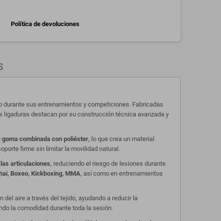
Política de devoluciones
S
to durante sus entrenamientos y competiciones. Fabricadas
s ligaduras destacan por su construcción técnica avanzada y
e goma combinada con poliéster
, lo que crea un material
orte firme sin limitar la movilidad natural.
 las articulaciones
, reduciendo el riesgo de lesiones durante
ai, Boxeo, Kickboxing, MMA
, así como en entrenamientos
del aire a través del tejido, ayudando a reducir la
o la comodidad durante toda la sesión.