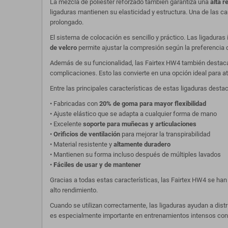
La mezcla de poliéster reforzado también garantiza una
alta r
ligaduras mantienen su elasticidad y estructura. Una de las 
prolongado.
El sistema de colocación es sencillo y práctico. Las ligaduras
de velcro
permite ajustar la compresión según la preferencia d
Además de su funcionalidad, las Fairtex HW4 también destac
complicaciones. Esto las convierte en una opción ideal para a
Entre las principales características de estas ligaduras desta
• Fabricadas con
20% de goma para mayor flexibilidad
• Ajuste elástico que se adapta a cualquier forma de mano
• Excelente
soporte para muñecas y articulaciones
•
Orificios de ventilación
para mejorar la transpirabilidad
• Material resistente y
altamente duradero
• Mantienen su forma incluso después de múltiples lavados
•
Fáciles de usar y de mantener
Gracias a todas estas características, las Fairtex HW4 se han
alto rendimiento.
Cuando se utilizan correctamente, las ligaduras ayudan a distr
es especialmente importante en entrenamientos intensos con