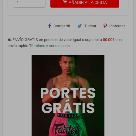
shopping_cart
AÑADIR A LA CESTA
Compartir
Tuitear
Pinterest
ENVÍO GRATIS en pedidos de valor igual o superior a
80.00€
con
local_shipping
envío rápido.
Términos y condiciones