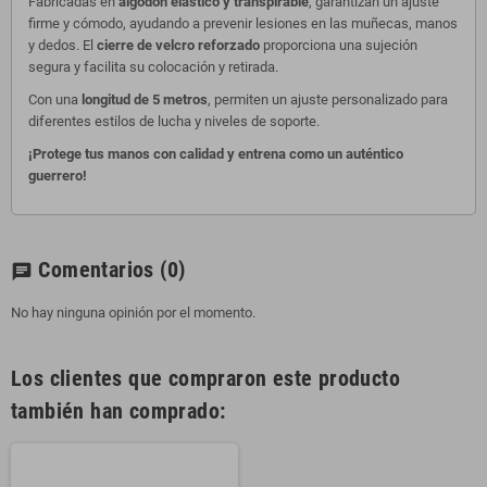
Fabricadas en
algodón elástico y transpirable
, garantizan un ajuste
firme y cómodo, ayudando a prevenir lesiones en las muñecas, manos
y dedos. El
cierre de velcro reforzado
proporciona una sujeción
segura y facilita su colocación y retirada.
Con una
longitud de 5 metros
, permiten un ajuste personalizado para
diferentes estilos de lucha y niveles de soporte.
¡Protege tus manos con calidad y entrena como un auténtico
guerrero!
Comentarios
(0)
chat
No hay ninguna opinión por el momento.
Los clientes que compraron este producto
también han comprado: