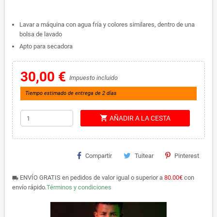
Lavar a máquina con agua fría y colores similares, dentro de una
bolsa de lavado
Apto para secadora
30,00 €
Impuesto incluido
Tiempo estimado de entrega de 2 días
shopping_cart
AÑADIR A LA CESTA
Compartir
Tuitear
Pinterest
ENVÍO GRATIS en pedidos de valor igual o superior a
80.00€
con
local_shipping
envío rápido.
Términos y condiciones