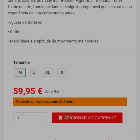
com os calções de muay thai 'Booster Fight Gear' 'Medusa' - uma
fusão de arte, funcionalidade e design incomparável que elevará a sua
experiência de luta como nunca antes.
• Ajuste confortável
• Cetim
• Mobilidade e amplitude de movimento melhoradas
Tamanho
M
L
XL
S
59,95 €
Com IVA
Prazo de entrega estimado de 2 dias
shopping_cart
ADICIONAR AO CARRINHO