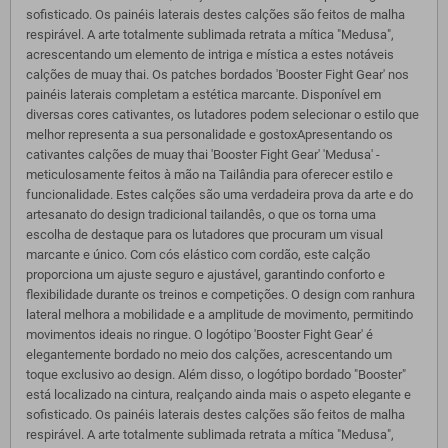
sofisticado. Os painéis laterais destes calções são feitos de malha
respirável. A arte totalmente sublimada retrata a mítica "Medusa",
acrescentando um elemento de intriga e mística a estes notáveis ​​
calções de muay thai. Os patches bordados 'Booster Fight Gear' nos
painéis laterais completam a estética marcante. Disponível em
diversas cores cativantes, os lutadores podem selecionar o estilo que
melhor representa a sua personalidade e gostoxApresentando os
cativantes calções de muay thai 'Booster Fight Gear' 'Medusa' -
meticulosamente feitos à mão na Tailândia para oferecer estilo e
funcionalidade. Estes calções são uma verdadeira prova da arte e do
artesanato do design tradicional tailandês, o que os torna uma
escolha de destaque para os lutadores que procuram um visual
marcante e único. Com cós elástico com cordão, este calção
proporciona um ajuste seguro e ajustável, garantindo conforto e
flexibilidade durante os treinos e competições. O design com ranhura
lateral melhora a mobilidade e a amplitude de movimento, permitindo
movimentos ideais no ringue. O logótipo 'Booster Fight Gear' é
elegantemente bordado no meio dos calções, acrescentando um
toque exclusivo ao design. Além disso, o logótipo bordado "Booster"
está localizado na cintura, realçando ainda mais o aspeto elegante e
sofisticado. Os painéis laterais destes calções são feitos de malha
respirável. A arte totalmente sublimada retrata a mítica "Medusa",