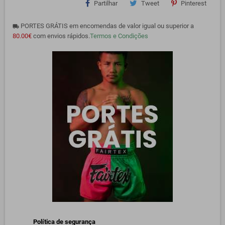
Partilhar
Tweet
Pinterest
PORTES GRÁTIS em encomendas de valor igual ou superior a
local_shipping
80.00€
com envios rápidos.
Termos e Condições
Política de segurança