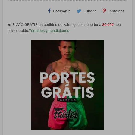
Compartir
Tuitear
Pinterest
ENVÍO GRATIS en pedidos de valor igual o superior a
80.00€
con
local_shipping
envío rápido.
Términos y condiciones