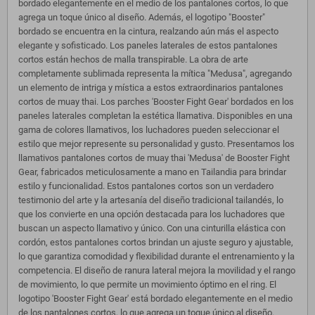
bordado elegantemente en el medio de los pantalones cortos, lo que
agrega un toque único al diseño. Además, el logotipo "Booster"
bordado se encuentra en la cintura, realzando aún más el aspecto
elegante y sofisticado. Los paneles laterales de estos pantalones
cortos están hechos de malla transpirable. La obra de arte
completamente sublimada representa la mítica "Medusa", agregando
un elemento de intriga y mística a estos extraordinarios pantalones
cortos de muay thai. Los parches 'Booster Fight Gear' bordados en los
paneles laterales completan la estética llamativa. Disponibles en una
gama de colores llamativos, los luchadores pueden seleccionar el
estilo que mejor represente su personalidad y gusto. Presentamos los
llamativos pantalones cortos de muay thai 'Medusa' de Booster Fight
Gear, fabricados meticulosamente a mano en Tailandia para brindar
estilo y funcionalidad. Estos pantalones cortos son un verdadero
testimonio del arte y la artesanía del diseño tradicional tailandés, lo
que los convierte en una opción destacada para los luchadores que
buscan un aspecto llamativo y único. Con una cinturilla elástica con
cordón, estos pantalones cortos brindan un ajuste seguro y ajustable,
lo que garantiza comodidad y flexibilidad durante el entrenamiento y la
competencia. El diseño de ranura lateral mejora la movilidad y el rango
de movimiento, lo que permite un movimiento óptimo en el ring. El
logotipo 'Booster Fight Gear' está bordado elegantemente en el medio
de los pantalones cortos, lo que agrega un toque único al diseño.