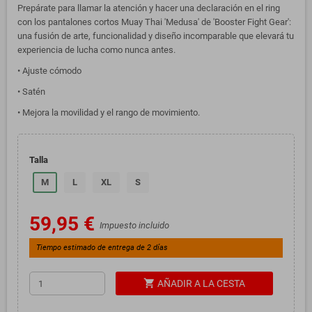
Prepárate para llamar la atención y hacer una declaración en el ring
con los pantalones cortos Muay Thai 'Medusa' de 'Booster Fight Gear':
una fusión de arte, funcionalidad y diseño incomparable que elevará tu
experiencia de lucha como nunca antes.
• Ajuste cómodo
• Satén
• Mejora la movilidad y el rango de movimiento.
Talla
M
L
XL
S
59,95 €
Impuesto incluido
Tiempo estimado de entrega de 2 días
shopping_cart
AÑADIR A LA CESTA