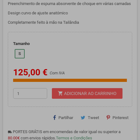
Preenchimento de espuma absorvente de choque em várias camadas
Design curvo de ajuste anatómico
Completamente feito à mão na Tailândia
Tamanho
S
125,00 €
Com IVA
shopping_cart
ADICIONAR AO CARRINHO
Partilhar
Tweet
Pinterest
PORTES GRÁTIS em encomendas de valor igual ou superior a
local_shipping
80.00€
com envios rápidos.
Termos e Condições