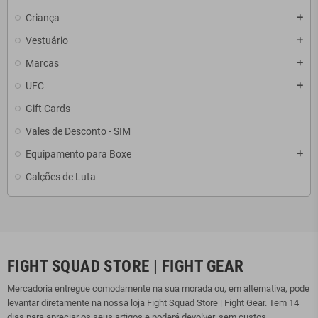
Criança
add
Vestuário
add
Marcas
add
UFC
add
Gift Cards
Vales de Desconto - SIM
Equipamento para Boxe
add
Calções de Luta
FIGHT SQUAD STORE | FIGHT GEAR
Mercadoria entregue comodamente na sua morada ou, em alternativa, pode
levantar diretamente na nossa loja Fight Squad Store | Fight Gear. Tem 14
dias para apreciar os seus artigos e poderá devolver, sem custos.