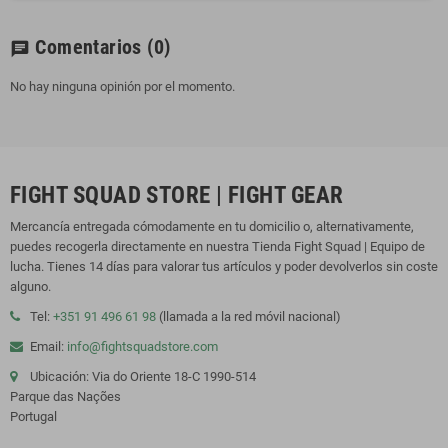
Comentarios
(0)
chat
No hay ninguna opinión por el momento.
FIGHT SQUAD STORE | FIGHT GEAR
Mercancía entregada cómodamente en tu domicilio o, alternativamente,
puedes recogerla directamente en nuestra Tienda Fight Squad | Equipo de
lucha. Tienes 14 días para valorar tus artículos y poder devolverlos sin coste
alguno.
Tel:
+351 91 496 61 98
(llamada a la red móvil nacional)
Email:
info@fightsquadstore.com
Ubicación: Via do Oriente 18-C 1990-514
Parque das Nações
Portugal