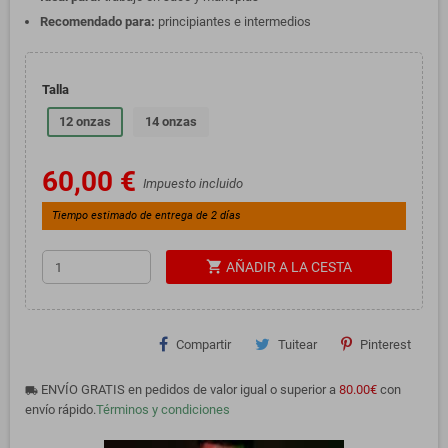
Recomendado para:
principiantes e intermedios
Talla
12 onzas
14 onzas
60,00 €
Impuesto incluido
Tiempo estimado de entrega de 2 días
shopping_cart
AÑADIR A LA CESTA
Compartir
Tuitear
Pinterest
ENVÍO GRATIS en pedidos de valor igual o superior a
80.00€
con
local_shipping
envío rápido.
Términos y condiciones