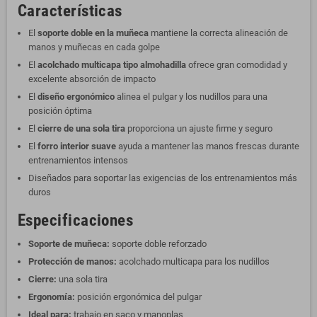
Características
El
soporte doble en la muñeca
mantiene la correcta alineación de
manos y muñecas en cada golpe
El
acolchado multicapa tipo almohadilla
ofrece gran comodidad y
excelente absorción de impacto
El
diseño ergonómico
alinea el pulgar y los nudillos para una
posición óptima
El
cierre de una sola tira
proporciona un ajuste firme y seguro
El
forro interior suave
ayuda a mantener las manos frescas durante
entrenamientos intensos
Diseñados para soportar las exigencias de los entrenamientos más
duros
Especificaciones
Soporte de muñeca:
soporte doble reforzado
Protección de manos:
acolchado multicapa para los nudillos
Cierre:
una sola tira
Ergonomía:
posición ergonómica del pulgar
Ideal para:
trabajo en saco y manoplas