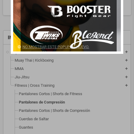
search
INICIO
NO MOSTRAR ESTE POPUP DE NUEVO.
Deportes
add
Muay Thai | Kickboxing
add
MMA
add
Jiu-Jitsu
add
Fitness | Cross Training
add
Pantalones Cortos | Shorts de Fitness
Pantalones de Compresión
Pantalones Cortos | Shorts de Compresión
Cuerdas de Saltar
Guantes