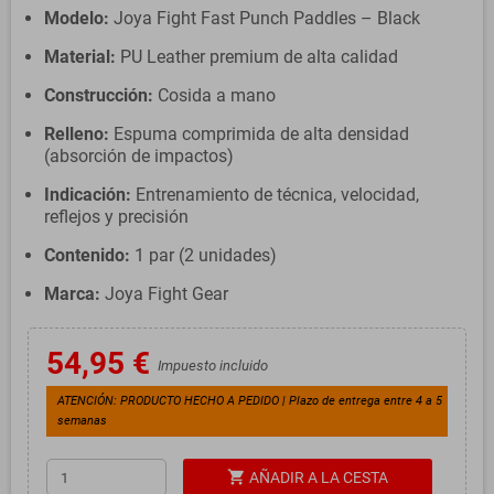
Modelo:
Joya Fight Fast Punch Paddles – Black
Material:
PU Leather premium de alta calidad
Construcción:
Cosida a mano
Relleno:
Espuma comprimida de alta densidad
(absorción de impactos)
Indicación:
Entrenamiento de técnica, velocidad,
reflejos y precisión
Contenido:
1 par (2 unidades)
Marca:
Joya Fight Gear
54,95 €
Impuesto incluido
ATENCIÓN: PRODUCTO HECHO A PEDIDO | Plazo de entrega entre 4 a 5
semanas
shopping_cart
AÑADIR A LA CESTA