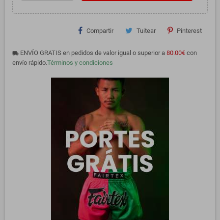
Compartir
Tuitear
Pinterest
ENVÍO GRATIS en pedidos de valor igual o superior a
80.00€
con
local_shipping
envío rápido.
Términos y condiciones