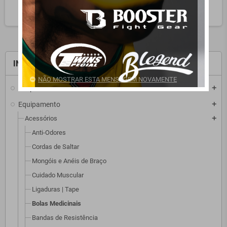
search
INÍCIO
NÃO MOSTRAR ESTA MENSAGEM NOVAMENTE
Desportos
add
Equipamento
add
Acessórios
add
Anti-Odores
Cordas de Saltar
Mongóis e Anéis de Braço
Cuidado Muscular
Ligaduras | Tape
Bolas Medicinais
Bandas de Resistência