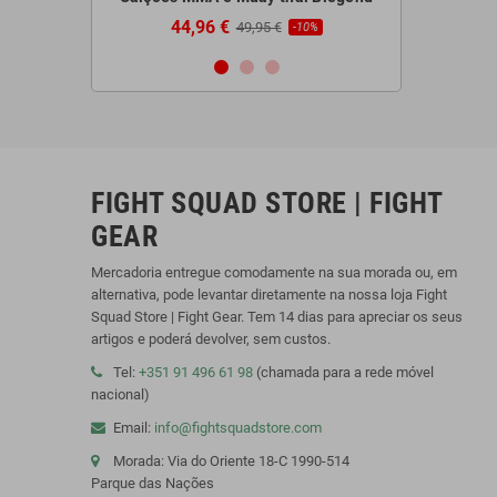
44,96 €
110,46 
5 €
49,95 €
-10%
-10%
FIGHT SQUAD STORE | FIGHT
GEAR
Mercadoria entregue comodamente na sua morada ou, em
alternativa, pode levantar diretamente na nossa loja Fight
Squad Store | Fight Gear. Tem 14 dias para apreciar os seus
artigos e poderá devolver, sem custos.
Tel:
+351 91 496 61 98
(chamada para a rede móvel
nacional)
Email:
info@fightsquadstore.com
Morada: Via do Oriente 18-C 1990-514
Parque das Nações