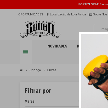
PORTES GRÁTIS
em c
OPORTUNIDADES
Localização da Loja Física
Sobre Nós
location_on
PRO
NOVIDADES
DESPORTOS
view_headline
chevron_right
Criança
chevron_right
Luvas
LUVA
Filtrar por
Marca
Existem 4 p