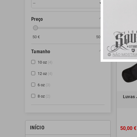
Preço
50
€
50
€
Tamanho
NÃO MOSTRA
10 oz
4
12 oz
4
6 oz
3
8 oz
2
Luvas 
INÍCIO
50,00 €