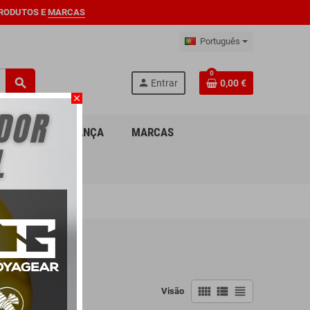
RODUTOS E
MARCAS
Português
0
search
person
Entrar
0,00 €
close
ION
O
PARA CRIANÇA
MARCAS
view_comfy
view_list
view_headline
Visão