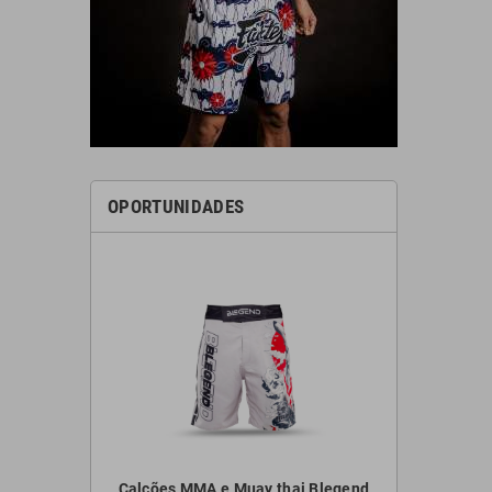
OPORTUNIDADES
FLUORY BJJF41
Calções MMA e Muay thai Blegend
Kimono 