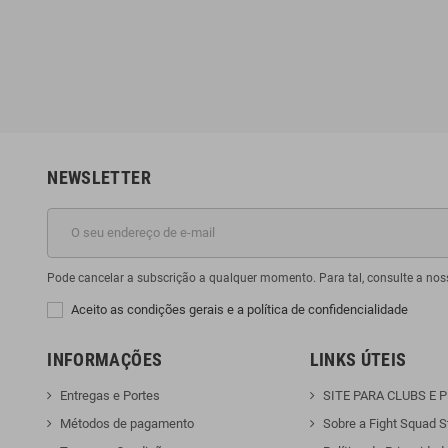
€
116,96 €
129,95 €
129,95 €
-15%
-10%
NEWSLETTER
Pode cancelar a subscrição a qualquer momento. Para tal, consulte a nos
Aceito as condições gerais e a política de confidencialidade
INFORMAÇÕES
LINKS ÚTEIS
Entregas e Portes
SITE PARA CLUBS E 
Métodos de pagamento
Sobre a Fight Squad S