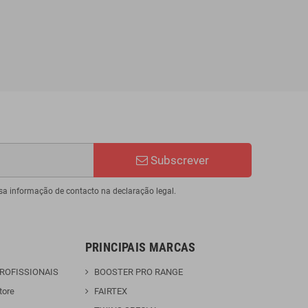
44,96 €
49,95 €
-10%
Subscrever
sa informação de contacto na declaração legal.
PRINCIPAIS MARCAS
PROFISSIONAIS
BOOSTER PRO RANGE
tore
FAIRTEX