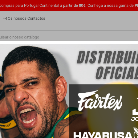
ompras para Portugal Continental
a partir de 80€.
Conheça a nossa gama de
P
Os nossos Contactos
NOVIDADE
FASH
EQUIPAMENTO
CALÇADO
UFC OFICIAL
VESTUÁRI
PROFESSIONALS
DESCONTOS
PARA CLUBS
S
rodutos.
Ordenar por:
Price, low to high