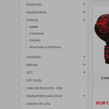
Desportos
add
Equipamento
add
Criança
add
Luvas
Caneleiras
Calções
Almofadas e Plastrons
Vestuário
add
Marcas
add
UFC
add
Luva
Gift Cards
Vales de Desconto - SIM
Equipamento para Boxe
add
50,00 €
Calções de Luta