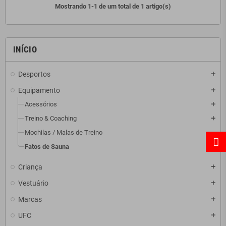
Mostrando 1-1 de um total de 1 artigo(s)
INÍCIO
Desportos
add
Equipamento
add
Acessórios
add
Treino & Coaching
add
Mochilas / Malas de Treino
Fatos de Sauna
Criança
add
Vestuário
add
Marcas
add
UFC
add