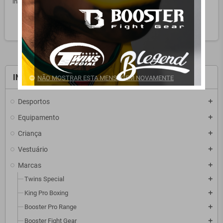
inseridos.
search
INÍCIO
NÃO MOSTRAR ESTA MENSAGEM NOVAMENTE
Desportos
add
Equipamento
add
Criança
add
Vestuário
add
Marcas
add
Twins Special
add
King Pro Boxing
add
Booster Pro Range
add
Booster Fight Gear
add