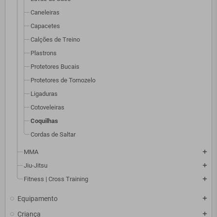
Caneleiras
Capacetes
Calções de Treino
Plastrons
Protetores Bucais
Protetores de Tornozelo
Ligaduras
Cotoveleiras
Coquilhas
Cordas de Saltar
MMA
add
Jiu-Jitsu
add
Fitness | Cross Training
add
Equipamento
add
Criança
add