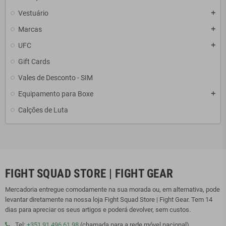
Vestuário
add
Marcas
add
UFC
add
Gift Cards
Vales de Desconto - SIM
Equipamento para Boxe
add
Calções de Luta
FIGHT SQUAD STORE | FIGHT GEAR
Mercadoria entregue comodamente na sua morada ou, em alternativa, pode
levantar diretamente na nossa loja Fight Squad Store | Fight Gear. Tem 14
dias para apreciar os seus artigos e poderá devolver, sem custos.
Tel:
+351 91 496 61 98
(chamada para a rede móvel nacional)