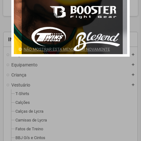
search
INÍCIO
NÃO MOSTRAR ESTA MENSAGEM NOVAMENTE
Desportos
add
Equipamento
add
Criança
add
Vestuário
add
T-Shirts
Calções
Calças de Lycra
Camisas de Lycra
Fatos de Treino
BBJ Gi's e Cintos