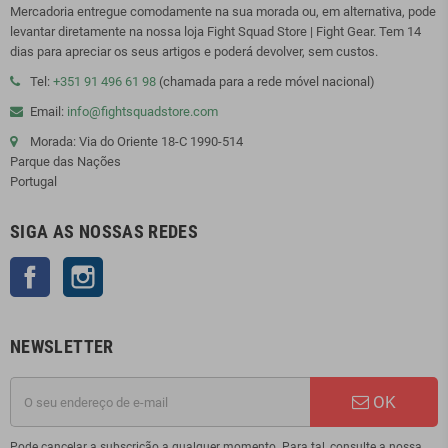
Mercadoria entregue comodamente na sua morada ou, em alternativa, pode
levantar diretamente na nossa loja Fight Squad Store | Fight Gear. Tem 14
dias para apreciar os seus artigos e poderá devolver, sem custos.
Tel:
+351 91 496 61 98
(chamada para a rede móvel nacional)
Email:
info@fightsquadstore.com
Morada: Via do Oriente 18-C 1990-514
Parque das Nações
Portugal
SIGA AS NOSSAS REDES
Facebook
Instagram
NEWSLETTER
OK
Pode cancelar a subscrição a qualquer momento. Para tal, consulte a nossa