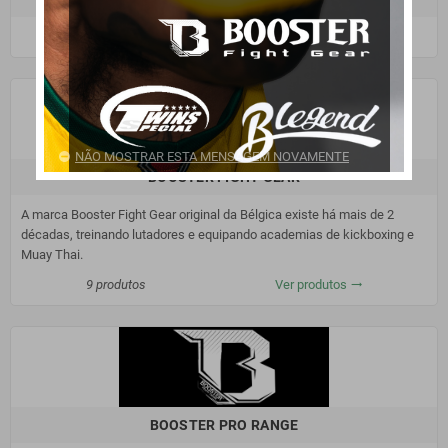
6 produtos
Ver produtos
trending_flat
NÃO MOSTRAR ESTA MENSAGEM NOVAMENTE
BOOSTER FIGHT GEAR
A marca Booster Fight Gear original da Bélgica existe há mais de 2
décadas, treinando lutadores e equipando academias de kickboxing e
Muay Thai.
9 produtos
Ver produtos
trending_flat
BOOSTER PRO RANGE