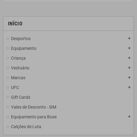
INÍCIO
Desportos
add
Equipamento
add
Criança
add
Vestuário
add
Marcas
add
UFC
add
Gift Cards
Vales de Desconto - SIM
Equipamento para Boxe
add
Calções de Luta